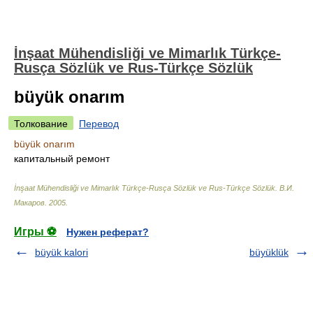
İnşaat Mühendisliği ve Mimarlık Türkçe-
Rusça Sözlük ve Rus-Türkçe Sözlük
büyük onarım
Толкование
Перевод
büyük onarım
капитальный ремонт
İnşaat Mühendisliği ve Mimarlık Türkçe-Rusça Sözlük ve Rus-Türkçe Sözlük
.
В.И.
Макаров
.
2005
.
Игры ⚽
Нужен реферат?
büyük kalori
büyüklük